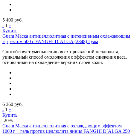
5 400
руб.
-
1
+
Купить
Guam Маска антицеллюлитная с интенсивным охлаждающим
эффектом 500 г FANGHI D`ALGA (2848) Гуам
Cпособствует уменьшению всех проявлений целлюлита,
уникальный способ омоложения с эффектом снижения веса,
основанный на охлаждение верхних слоев кожи.
6 360
руб.
-
1
+
Купить
-20%
Guam Маска антицеллюлитная с охлаждающим эффектом
1000 г + гель против целлюлита линия FANGHI D`ALGA 250