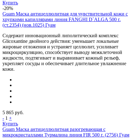
Купить
-20%
Guam Маска антицеллюлитная для чувствительной кожи с
хрупкими капиллярами линия FANGHI D`ALGA 500 г.
(ст.2354) (нов.1025) Гуам
Содержит инновационный липолитический комплекс
Glicoxantine двойного действия: уменьшает локальные
жировые отложения и устраняет целлюлит, усиливает
микроциркуляцию, способствует выводу межклеточной
жидкости, подтягивает и выравнивает кожный рельеф,
укрепляет сосуды и обеспечивает длительное увлажнение
кожи.
5 865
руб.
-
1
+
Купить
Guam Маска антицеллюлитная разогревающая с
микрокристаллами Турмалина линия FIR 500 г. (2756) Гуам