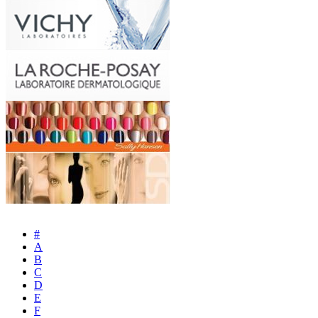
#
A
B
C
D
E
F