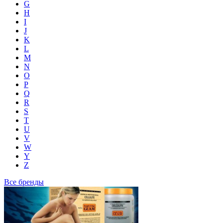
G
H
I
J
K
L
M
N
O
P
Q
R
S
T
U
V
W
Y
Z
Все бренды