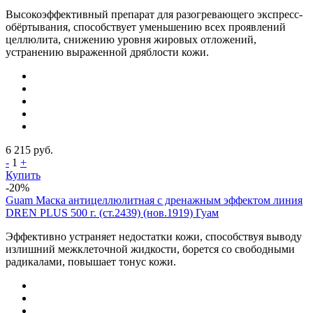
Высокоэффективный препарат для разогревающего экспресс-
обёртывания, способствует уменьшению всех проявлений
целлюлита, снижению уровня жировых отложений,
устранению выраженной дряблости кожи.
6 215
руб.
-
1
+
Купить
-20%
Guam Маска антицеллюлитная с дренажным эффектом линия
DREN PLUS 500 г. (ст.2439) (нов.1919) Гуам
Эффективно устраняет недостатки кожи, способствуя выводу
излишний межклеточной жидкости, борется со свободными
радикалами, повышает тонус кожи.