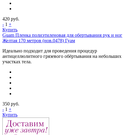
420
руб.
-
1
+
Купить
Guam Пленка полиэтиленовая для обертывания рук и ног
Желтая 170 метров (нов.0478) Гуам
Идеально подходит для проведения процедур
антицеллюлитного грязевого обёртывания на небольших
участках тела.
350
руб.
-
1
+
Купить