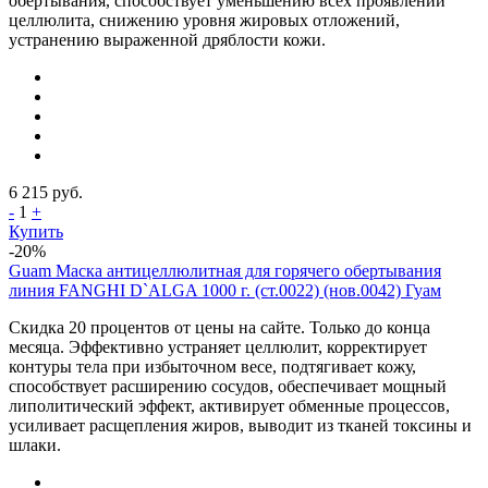
обёртывания, способствует уменьшению всех проявлений
целлюлита, снижению уровня жировых отложений,
устранению выраженной дряблости кожи.
6 215
руб.
-
1
+
Купить
-20%
Guam Маска антицеллюлитная для горячего обертывания
линия FANGHI D`ALGA 1000 г. (ст.0022) (нов.0042) Гуам
Скидка 20 процентов от цены на сайте. Только до конца
месяца. Эффективно устраняет целлюлит, корректирует
контуры тела при избыточном весе, подтягивает кожу,
способствует расширению сосудов, обеспечивает мощный
липолитический эффект, активирует обменные процессов,
усиливает расщепления жиров, выводит из тканей токсины и
шлаки.