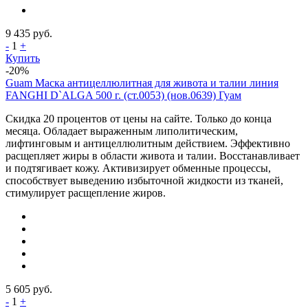
9 435
руб.
-
1
+
Купить
-20%
Guam Маска антицеллюлитная для живота и талии линия
FANGHI D`ALGA 500 г. (ст.0053) (нов.0639) Гуам
Скидка 20 процентов от цены на сайте. Только до конца
месяца. Обладает выраженным липолитическим,
лифтинговым и антицеллюлитным действием. Эффективно
расщепляет жиры в области живота и талии. Восстанавливает
и подтягивает кожу. Активизирует обменные процессы,
способствует выведению избыточной жидкости из тканей,
стимулирует расщепление жиров.
5 605
руб.
-
1
+