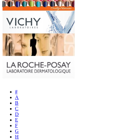
#
A
B
C
D
E
F
G
H