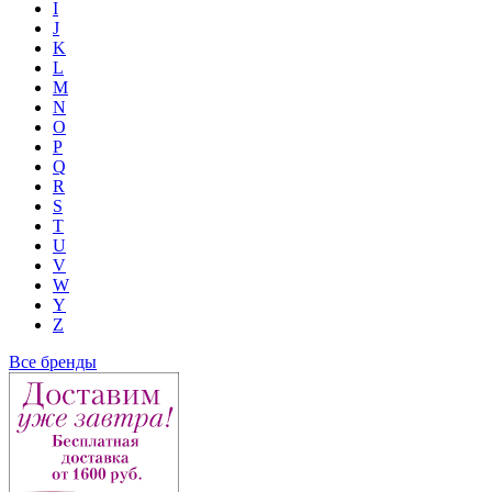
I
J
K
L
M
N
O
P
Q
R
S
T
U
V
W
Y
Z
Все бренды