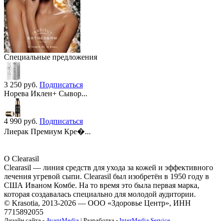
Специальные предложения
3 250
руб.
Подписаться
Норева Иклен+ Сывор...
4 990
руб.
Подписаться
Лиерак Премиум Кре�...
О Clearasil
Clearasil — линия средств для ухода за кожей и эффективного
лечения угревой сыпи. Clearasil был изобретён в 1950 году в
США Иваном Комбе. На то время это была первая марка,
которая создавалась специально для молодой аудитории.
© Krasotia, 2013-2026 — ООО «Здоровье Центр», ИНН
7715892055
Дизайн сайта -
AvantMedia
| Разработка -
InterMedia Service