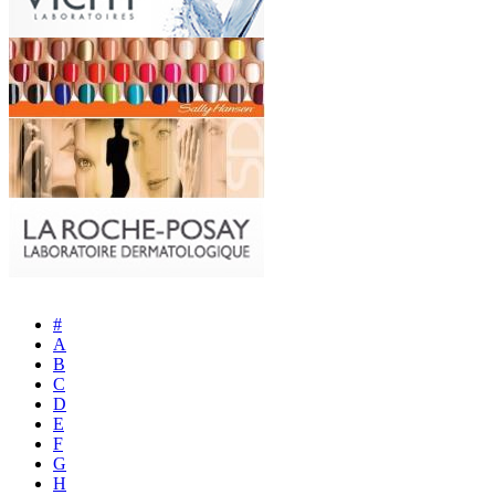
#
A
B
C
D
E
F
G
H