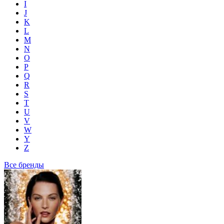
I
J
K
L
M
N
O
P
Q
R
S
T
U
V
W
Y
Z
Все бренды