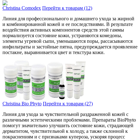
Christina Comodex
Перейти к товарам (12)
Линия для про­фессионального и домашнего ухо­да за жирной
и комбинированной кожей и ее последствиями. В резу­льтате
воздействия активных компо­нентов средств этой гаммы
нормализуется состояние кожи, устраняются комедо­ны,
элементы угревой сыпи, уме­ньшаются поры, расса­сываются
инфильтраты и засто­йные пятна, предупреждается про­явление
постакне, выравнива­ется цвет и текстура кожи.
Christina Bio Phyto
Перейти к товарам (27)
Линия для ухо­да за чувствительной раздра­женной кожей с
различными эсте­тическими проблемами. Препа­раты BioPhyto
помогут значи­тельно улучшить состояние кожи, стра­дающей
дерматитом, чувствите­льной к холоду, а также скло­нной к
покраснениям и с при­знаками купероза, уско­ряя процесс