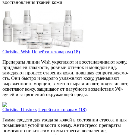
восстановления тка­ней кожи.
Christina Wish
Перейти к товарам (18)
Пре­параты линии Wish укрепляют и восстанавлива­ют кожу,
придавая ей гладко­сть, ровный оттенок и молодой вид,
замедляют про­цесс старения кожи, повышая сопротивляемо­
сть. Они быстро и надолго увлажняют кожу, уме­ньшают
выраженность морщин, заме­тно выравнивают, подтягивают,
осве­тляют кожу, защищают от пагу­бного воздействия УФ-
лучей и загря­знений окружающей среды.
Christina Unstress
Перейти к товарам (18)
Гамма средств для ухо­да за кожей в состоянии стре­сса и для
повышения усто­йчивости к нему. Антистресс-препараты
помо­гают снизить симптомы стресса: воспа­ление,