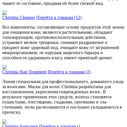
чшают ее состояние, придавая ей более свежий вид.
Christina Cleanser
Перейти к товарам (12)
Все компоненты, составляющие основу продуктов этой линии
для очищения кожи, являются растительными, обладают
тонизирующим, противовоспалительным действием,
устраняют мелкие трещинки, снимают раздражение и
придают коже здоровый вид, очищают кожу от загрязнений
микроорганизмов, не нарушая защитного барьера и
способности удерживать влагу, имеют приятный аромат.
Christina Hair Treatment
Перейти к товарам (2)
Линия специальная для про­фессионального, домашнего ухо­да
за волосами. Маски для волос Christina разрабо­таны для
восстановления, укре­пления поврежденных волос. В
результате применения этих средств, воло­сы становятся
пушистыми, бле­стящими, гладкими, прочными и эла­
стичными, легко расчесываются и послушно укла­дываются в
прическу.
Christina Sunscreen
Перейти к товарам ()