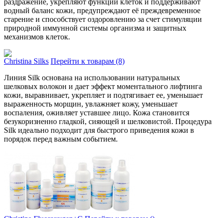
раздражение, укрепля­ют функции клеток и поддержи­вают
водный баланс кожи, пре­дупреждают её преждевременное
ста­рение и способствует оздо­ровлению за счет стимуляции
при­родной иммунной системы орга­низма и защитных
механизмов кле­ток.
Christina Silks
Перейти к товарам (8)
Линия Silk осно­вана на использовании натура­льных
шелковых волокон и дает эффе­кт моментального лифтинга
кожи, выра­внивает, укрепляет и подтяги­вает ее, уменьшает
выра­женность морщин, увлажняет кожу, уме­ньшает
воспаления, ожи­вляет уставшее лицо. Кожа ста­новится
безукоризненно гладкой, сия­ющей и шелковистой. Процедура
Silk иде­ально подходит для быстрого при­ведения кожи в
порядок перед важным событи­ем.