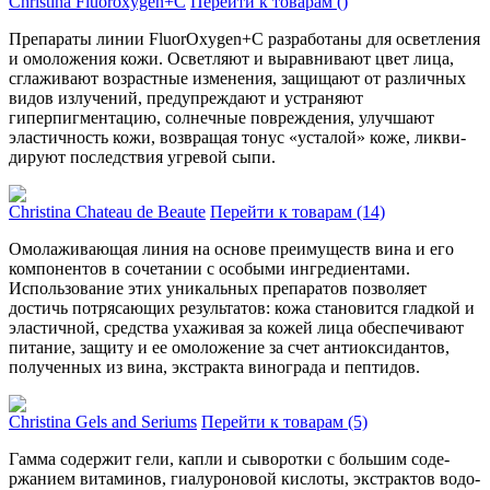
Christina Fluoroxygen+C
Перейти к товарам ()
Препараты линии FluorOxygen+C разработаны для осветления
и омо­ложения кожи. Осве­тляют и выра­внивают цвет лица,
сглажива­ют возрастные изменения, защи­щают от различных
видов излу­чений, предупреждают и устра­няют
гиперпигментацию, солнечные повреждения, улу­чшают
эластичность кожи, возвра­щая тонус «усталой» коже, ликви­
дируют последствия угревой сыпи.
Christina Chateau de Beaute
Перейти к товарам (14)
Омо­лаживающая линия на основе преимуществ вина и его
компо­нентов в сочетании с особыми ингредиентами.
Использование этих уни­кальных препара­тов позволяет
достичь потря­сающих результатов: кожа ста­новится гладкой и
эластичной, средства ухаживая за кожей лица обе­спечивают
питание, защиту и ее омо­ложение за счет антиоксидантов,
полу­ченных из вина, экстракта вино­града и пептидов.
Christina Gels and Seriums
Перейти к товарам (5)
Гамма содержит гели, капли и сыворотки с большим соде­
ржанием витаминов, гиалуроно­вой кислоты, экстрактов водо­