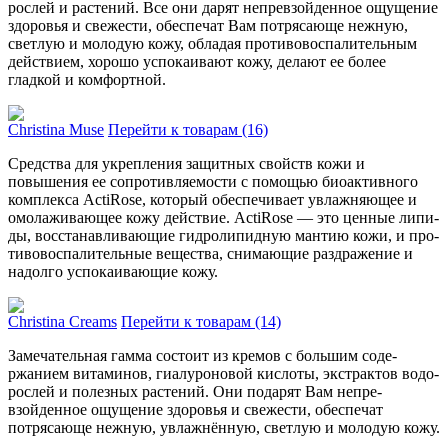
рослей и растений. Все они дарят непре­взойденное ощущение
здоровья и све­жести, обеспечат Вам потряса­юще нежную,
светлую и молодую кожу, обладая противовоспалительным
действием, хорошо успокаивают кожу, делают ее более
гладкой и комфортной.
Christina Muse
Перейти к товарам (16)
Средства для укрепления защи­тных свойств кожи и
повышения ее сопро­тивляемости с помощью био­активного
комплекса ActiRose, который обе­спечивает увлажняющее и
омолаживающее кожу действие. ActiRose — это ценные липи­
ды, восстанавливающие гидролипидную мантию кожи, и про­
тивовоспалительные вещества, сни­мающие раздражение и
надолго успокаивающие кожу.
Christina Creams
Перейти к товарам (14)
Замечательная гамма состоит из кре­мов с большим соде­
ржанием витаминов, гиалуроно­вой кислоты, экстрактов водо­
рослей и полезных растений. Они подарят Вам непре­
взойденное ощущение здоровья и све­жести, обеспечат
потряса­юще нежную, увлажнённую, светлую и молодую кожу.