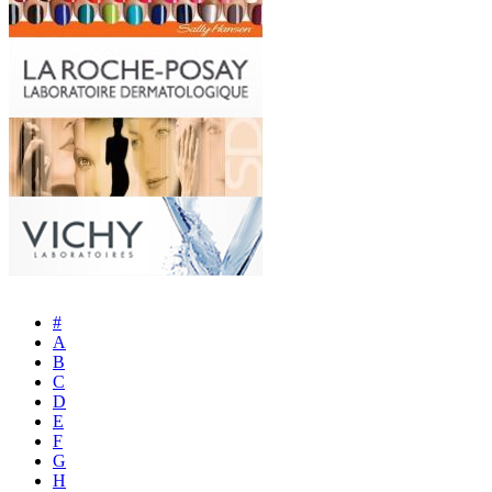
#
A
B
C
D
E
F
G
H