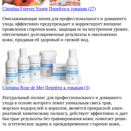
Christina Forever Young
Перейти к товарам (27)
Омолажи­вающая линия для профессиона­льного и домашнего
ухода эффе­ктивно предупреждает и корректирует вне­шние
проявления старения кожи, защищая ее на вну­треннем уровне,
обеспечивает долговреме­нные результаты в омоложении
кожи, при­давая ей здоровый и свежий вид.
Christina Rose de Mer
Перейти к товарам (3)
Натуральный пилинг для про­фессионального и домашнего
ухода в осно­ве которого лежит уникальная сме­сь трав,
морских водорослей и кора­ллов, является прекрасной альте­
рнативой химическому пилингу, действу­ет эффективно и дает
быстрые резу­льтаты без травмирования кожи, помогает реши­
ть эстетические задачи и преждевременное ста­рение кожи,