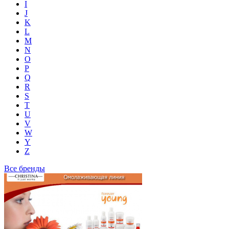
I
J
K
L
M
N
O
P
Q
R
S
T
U
V
W
Y
Z
Все бренды