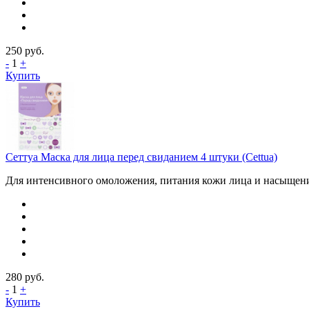
250
руб.
-
1
+
Купить
Сеттуа Маска для лица перед свиданием 4 штуки (Cettua)
Для интенсивного омоложения, питания кожи лица и насыщения 
280
руб.
-
1
+
Купить