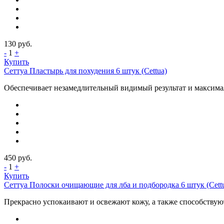
130
руб.
-
1
+
Купить
Сеттуа Пластырь для похудения 6 штук (Cettua)
Обеспечивает незамедлительный видимый результат и максима
450
руб.
-
1
+
Купить
Сеттуа Полоски очищающие для лба и подбородка 6 штук (Cett
Прекрасно успокаивают и освежают кожу, а также способствую