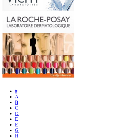
#
A
B
C
D
E
F
G
H