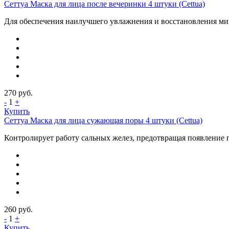
Сеттуа Маска для лица после вечеринки 4 штуки (Cettua)
Для обеспечения наилучшего увлажнения и восстановления мик
270
руб.
-
1
+
Купить
Сеттуа Маска для лица сужающая поры 4 штуки (Cettua)
Контролирует работу сальных желез, предотвращая появление
260
руб.
-
1
+
Купить