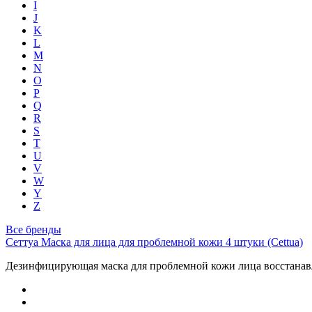
I
J
K
L
M
N
O
P
Q
R
S
T
U
V
W
Y
Z
Все бренды
Сеттуа Маска для лица для проблемной кожи 4 штуки (Cettua)
Дезинфицирующая маска для проблемной кожи лица восстанавл