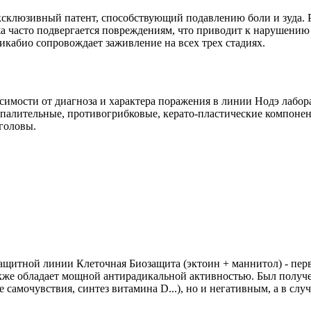
ксклюзивный патент, способствующий подавлению боли и зуда. 
часто подвергается повреждениям, что приводит к нарушению 
икабио сопровождает заживление на всех трех стадиях.
исимости от диагноза и характера поражения в линии Нодэ лабо
спалительные, противогрибковые, керато-пластические компоне
головы.
защитной линии Клеточная Биозащита (эктоин + маннитол) - пер
е обладает мощной антирадикальной активностью. Был получен пат
самочувствия, синтез витамина D...), но и негативным, а в сл