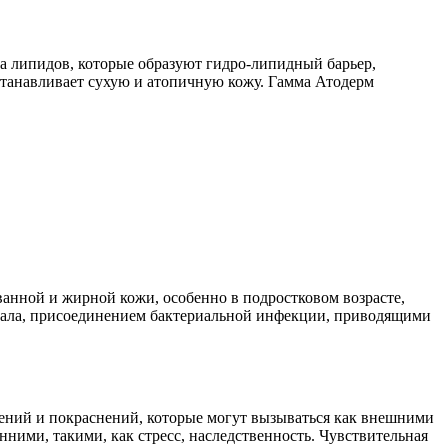
тка липидов, которые образуют гидро-липидный барьер,
станавливает сухую и атопичную кожу. Гамма Атодерм
ванной и жирной кожи, особенно в подростковом возрасте,
 сала, присоединением бактериальной инфекции, приводящими
жений и покраснений, кото­рые могут вызываться как внешними
ними, такими, как стресс, наследственно­сть. Чувствительная