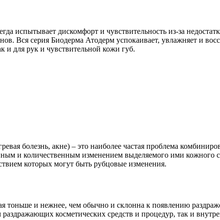
всегда испытывает дискомфорт и чувствительность из-за недоста
ов. Вся серия Биодерма Атодерм успокаивает, увлажняет и вос
к и для рук и чувствительной кожи губ.
ревая болезнь, акне) – это наиболее частая проблема комбиниро
венным и количественным изменением выделяемого ими кожного
ствием которых могут быть рубцовые изменения.
ая тоньше и нежнее, чем обычно и скло­нна к появлению раздра
аздра­жающих косметических средств и процедур, так и вну­трен