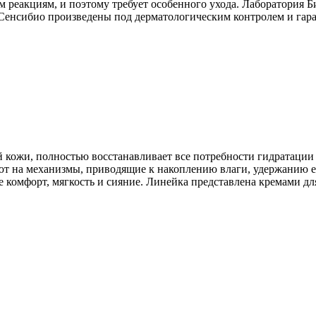
м реакциям, и поэ­тому требует особенного ухода. Лаборато­рия 
 Сенсибио прои­зведены под дерматологическим контролем и гар
 кожи, полностью восстанавливает все потребности гидратации
т на механизмы, приводящие к накоплению влаги, удержанию ее
е комфорт, мягкость и сияние. Линейка представлена кремами д