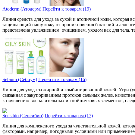
Atoderm (Атодерм)
Перейти к товарам (19)
Линия средств для ухода за сухой и атопичной кожи, которая 
защищающий нашу кожу от проникновения бактерий и аллерген
представлена увлажнением, очищением, уходом как для тела, та
Sebium (Себиум)
Перейти к товарам (16)
Линия для ухода за жирной и комбинированной кожей. Угри (уг
связанная с закупориванием протоков сальных желез, качест
к появлению воспалительных и гнойничковых элементов, след
Sensibio (Сенсибио)
Перейти к товарам (17)
Линия для комплексного ухода за чувствительной кожей, котор
факторами, напри­мер, погодными условиями или применением р