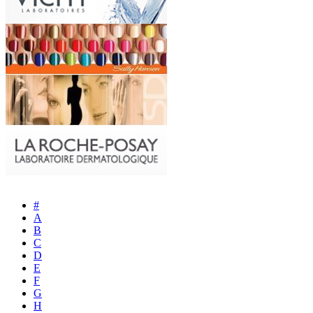
#
A
B
C
D
E
F
G
H