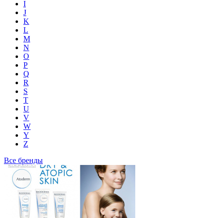
I
J
K
L
M
N
O
P
Q
R
S
T
U
V
W
Y
Z
Все бренды