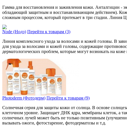
Гамма для восстановления и заживления кожи. Анталгицин - э
обладающий защитным и восстанавливающим действием). Кожа 
сложным процессом, который протекает в три стадии. Линия Ц
Node (Нодэ)
Перейти к товарам (3)
Линия комплексного ухода за волосами и кожей головы. В зав
для ухода за волосами и кожей головы, содержащие противово
дерматологических проблем, которые могут возникать на коже 
Photoderm (Фотодерм)
Перейти к товарам (9)
Cолнечная серия для защиты кожи от солнца. В основе солнце
клеточном уровне. Защищает ДНК ядра, мембраны клеток, а такж
солнечных лучей может быть не только позитивным (улучшение 
вызывать ожоги, фотостарение, фотодерматозы и т.д.