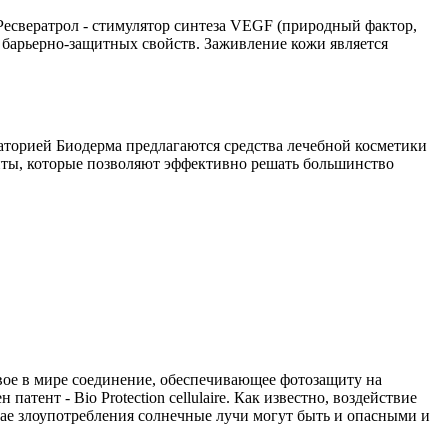
Ресвератрол - стимулятор синтеза VEGF (природный фактор,
барьерно-защитных свойств. Заживление кожи является
раторией Биодерма предлагаются средства лечебной косметики
нты, которые позволяют эффективно решать большинство
вое в мире соединение, обеспечивающее фотозащиту на
ент - Bio Protection cellulaire. Как известно, воздействие
учае злоупотребления солнечные лучи могут быть и опасными и