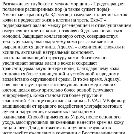
Разглаживает глубокие и мелкие морщины- Предотвращает
появление расширенных пор (а также сужает поры)-
Уменьшает краснотуЗа 3,5 месяца замедляет старение клеток
кожи и продлевает жизнь клетки на треть. Exo-T –
поддерживает баланс между регенерацией и отшелушиванием
омертвевших клеток кожи, позволяя ей дольше оставаться
молодой. Защищает коллагеновую сетку, совершенствуя
текстуру кожи, благодаря чему кожа разглаживается и
выравнивается цвет лица. Aquaxyl – соединение глюкозы и
ксилита, активный натуральный компонент,
восстанавливающий структуру кожи. Значительно
увеличивает запасы влаги в коже и сокращает
трансэпидермальную потерю воды, благодаря чему кожа
становится более защищенной и устойчивой к вредному
воздействию окружающей среды. В то же время, Aquaxyl
совершенствует процесс отшелушивания омертвевших
клеток, делая кожу зрительно более ровной (улучшает
микрорельеф). Кожа становится более упругой и
эластичной. Солнцезащитные фильтры – UVA/UVB фильтр,
защищающий от вредного воздействия ультрафиолетовых
лучей и нарушений, вызванных свободными
радикалами.Способ применения:Утром, после основного
ухода, массирующими движениями нанесите крем на кожу
лица и шеи. Для достижения наилучших результатов
используйте ежедневно в сочетании с Восстанавливающим