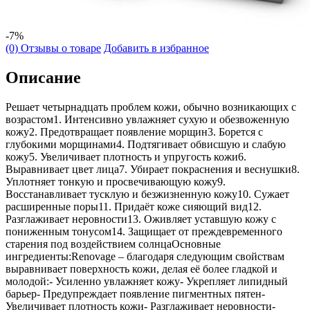
-7%
(0) Отзывы о товаре
Добавить в избранное
Описание
Решает четырнадцать проблем кожи, обычно возникающих с
возрастом1. Интенсивно увлажняет сухую и обезвоженную
кожу2. Предотвращает появление морщин3. Борется с
глубокими морщинами4. Подтягивает обвисшую и слабую
кожу5. Увеличивает плотность и упругость кожи6.
Выравнивает цвет лица7. Убирает покраснения и веснушки8.
Уплотняет тонкую и просвечивающую кожу9.
Восстанавливает тусклую и безжизненную кожу10. Сужает
расширенные поры11. Придаёт коже сияющий вид12.
Разглаживает неровности13. Оживляет уставшую кожу с
пониженным тонусом14. Защищает от преждевременного
старения под воздействием солнцаОсновные
ингредиенты:Renovage – благодаря следующим свойствам
выравнивает поверхность кожи, делая её более гладкой и
молодой:- Усиленно увлажняет кожу- Укрепляет липидный
барьер- Предупреждает появление пигментных пятен-
Увеличивает плотность кожи- Разглаживает неровности-