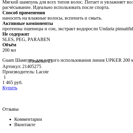
Мягкий шампунь для всех типов волос. Питает и увлажняет во
расчёсывание. Идеально использовать после спорта.
Способ применения
наносить на влажные волосы, вспенить и смыть.
Активные компоненты
протеины пшеницы и сои, экстракт водоросли Undaria pinnatifi
Не содержит
SLES, PEG, PARABEN
Объём
200 мл
Guam Шампунь для частого использования линия UPKER 200 мл 
Голосов: 25
Артикул: 21405275
Производитель: Lacote
1
1 465
руб.
Купить
Отзывы
Комментарии
Вконтакте