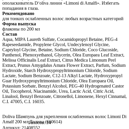
ополаскиватель D‘oliva линии «Limoni di Amalfi». Избегать
попадания в глаза.
Рекомендовано
для тонких ослабленных волос любых возрастных категорий
Форма выпуска
флаконы по 200 мл
Состав
Aqua, MIPA Laureth Sulfate, Cocamidopropyl Betaine, PEG-4
Rapeseedamide, Propylene Glycol, Undecylenoyl Glycine,
Capryloyl Glycine, Betaine, Sodium Chloride, Coco Glucoside,
Panthenol, Phenoxyethanol, Glycerin, Olea Europaea Leaf Extract,
Melissa Officinalis Leaf Extract, Citrus Medica Limonum Peel
Extract, Prunus Amygdalus Amara Flower Extract, Parfum, Sodium
Hydroxide, Starch Hydroxypropyltrimonium Chloride, Sodium
Lactate, Sodium Benzoate, C12-13 Alkyl Lactate, Hydroxypropyl
Guar Hydroxypropyltrimonium Chloride, Olea Europaea Oil,
Potassium Sorbate, Benzyl Alcohol, PEG-40 Hydrogenated Castor
Oil, Tocopherol, Niacinamide, Urea, Lactic Acid, Citric Acid,
Linalool, Benzyl Benzoate, Citronellol, Limonene, Hexyl Cinnamal,
C.I. 47005, C.I. 16035.
Doliva Шампунь для укрепления ослабленных волос Limoni Di
Amalf 200 мл Долива (660614)
Голосов: 14
Артикул: 21408552