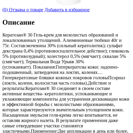
(0) Отзывы о товаре
Добавить в избранное
Описание
Кератозан® 30 Гель-крем для мозолистых образований и
локализованных утолщений. Алюминиевые тюбики 40г и
75г. Состав:мочевина 30% (сильный кератолитик); сульфат
декстрана 0,4% (противовоспалительное действие); гликоколь
5% (противозудный); холестерол 0,5% (мягчает); сквалан 5%
(смягчает); Термальная Вода Урьяж 30%
(успокаивает). Показания:Гиперкератозы кожи: ладонно-
подошвенный, затвердения на локтях, коленях…
Гиперкератозные бляшки кожных покровов головыПсориаз
(локти, колени, волосистая часть головы).Действие и
результаты:Кератозан® 30 соединяет в своем составе
активные вещества- кератолитики, успокаивающие и
увлажняющие компоненты для устранения десквамации кожи
и эффективной борьбы с мозолистыми образованиями,
которые характеризуются значительным утолщением кожи.
Насыщенная эмульсия геля-крема легко впитывается, не
оставляя жирного налета. В результате применения даже
самые отвердевшие участки становятся
эластичными.Применение:Две аппликации в день или более,