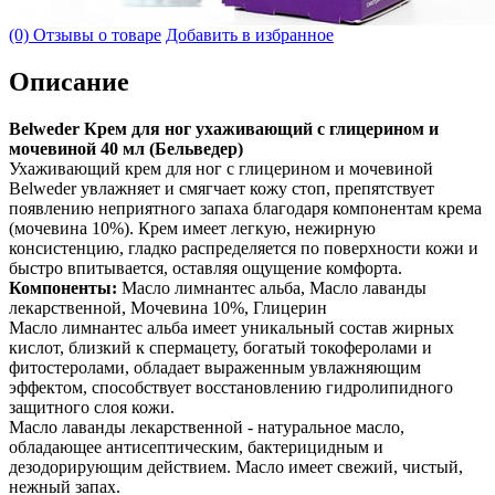
(0) Отзывы о товаре
Добавить в избранное
Описание
Belweder Крем для ног ухаживающий с глицерином и
мочевиной 40 мл (Бельведер)
Ухаживающий крем для ног с глицерином и мочевиной
Belweder увлажняет и смягчает кожу стоп, препятствует
появлению неприятного запаха благодаря компонентам крема
(мочевина 10%). Крем имеет легкую, нежирную
консистенцию, гладко распределяется по поверхности кожи и
быстро впитывается, оставляя ощущение комфорта.
Компоненты:
Масло лимнантес альба, Масло лаванды
лекарственной, Мочевина 10%, Глицерин
Масло лимнантес альба имеет уникальный состав жирных
кислот, близкий к спермацету, богатый токоферолами и
фитостеролами, обладает выраженным увлажняющим
эффектом, способствует восстановлению гидролипидного
защитного слоя кожи.
Масло лаванды лекарственной - натуральное масло,
обладающее антисептическим, бактерицидным и
дезодорирующим действием. Масло имеет свежий, чистый,
нежный запах.