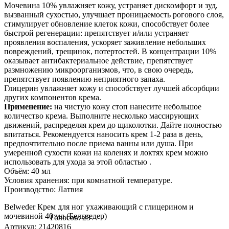
Мочевина 10% увлажняет кожу, устраняет дискомфорт и зуд,
вызванный сухостью, улучшает проницаемость рогового слоя,
стимулирует обновление клеток кожи, способствует более
быстрой регенерации: препятствует и/или устраняет
проявления воспаления, ускоряет заживление небольших
повреждений, трещинок, потертостей. В концентрации 10%
оказывает антибактериальное действие, препятствует
размножению микроорганизмов, что, в свою очередь,
препятствует появлению неприятного запаха.
Глицерин увлажняет кожу и способствует лучшей абсорбции
других компонентов крема.
Применение:
на чистую кожу стоп нанесите небольшое
количество крема. Выполните несколько массирующих
движений, распределяя крем до щиколотки. Дайте полностью
впитаться. Рекомендуется наносить крем 1-2 раза в день,
предпочтительно после приема ванны или душа. При
умеренной сухости кожи на коленях и локтях крем можно
использовать для ухода за этой областью .
Объём: 40 мл
Условия хранения: при комнатной температуре.
Производство: Латвия
Belweder Крем для ног ухаживающий с глицерином и
мочевиной 40 мл (Бельведер)
Голосов: 23
Артикул: 21420816