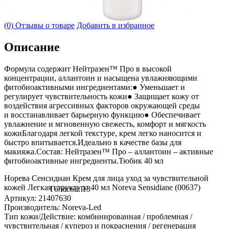
(0) Отзывы о товаре
Добавить в избранное
Описание
Формула содержит Нейтразен™ Про в высокой
концентрации, аллантоин и насыщена увлажняющими
фитобиоактивными ингредиентами:● Уменьшает и
регулирует чувствительность кожи● Защищает кожу от
воздействия агрессивных факторов окружающей среды
и восстанавливает барьерную функцию● Обеспечивает
увлажнение и мгновенную свежесть, комфорт и мягкость
кожиБлагодаря легкой текстуре, крем легко наносится и
быстро впитывается.Идеально в качестве базы для
макияжа.Состав: Нейтразен™ Про – аллантоин – активные
фитобиоактивные ингредиенты.Тюбик 40 мл
Норева Сенсидиан Крем для лица уход за чувствительной
кожей Легкая структура 40 мл Noreva Sensidiane (00637)
Голосов: 13
Артикул: 21407630
Производитель: Noreva-Led
Тип кожи/Действие: комбинированная / проблемная /
чувствительная / купероз и покраснения / регенерация