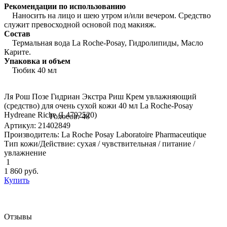
Рекомендации по использованию
Наносить на лицо и шею утром и/или вечером. Средство
служит превосходной основой под макияж.
Состав
Термальная вода La Roche-Posay, Гидролипиды, Масло
Карите.
Упаковка и объем
Тюбик 40 мл
Ля Рош Позе Гидриан Экстра Риш Крем увлажняющий
(средство) для очень сухой кожи 40 мл La Roche-Posay
Hydreane Riche (L4792520)
Голосов: 48
Артикул: 21402849
Производитель: La Roche Posay Laboratoire Pharmaceutique
Тип кожи/Действие: сухая / чувствительная / питание /
увлажнение
1
1 860
руб.
Купить
Отзывы