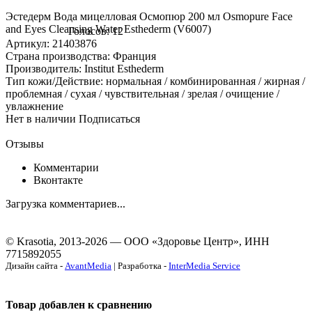
Эстедерм Вода мицелловая Осмопюр 200 мл Osmopure Face
and Eyes Cleansing Water Esthederm (V6007)
Голосов: 12
Артикул: 21403876
Страна производства: Франция
Производитель: Institut Esthederm
Тип кожи/Действие: нормальная / комбинированная / жирная /
проблемная / сухая / чувствительная / зрелая / очищение /
увлажнение
Нет в наличии
Подписаться
Отзывы
Комментарии
Вконтакте
Загрузка комментариев...
© Krasotia, 2013-2026 — ООО «Здоровье Центр», ИНН
7715892055
Дизайн сайта -
AvantMedia
| Разработка -
InterMedia Service
Товар добавлен к сравнению