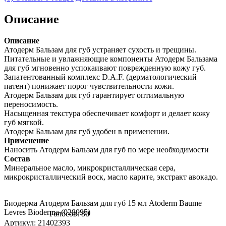
Описание
Описание
Атодерм Бальзам для губ устраняет сухость и трещины.
Питательные и увлажняющие компоненты Атодерм Бальзама
для губ мгновенно успокаивают поврежденную кожу губ.
Запатентованный комплекс D.A.F. (дерматологический
патент) понижает порог чувствительности кожи.
Атодерм Бальзам для губ гарантирует оптимальную
переносимость.
Насыщенная текстура обеспечивает комфорт и делает кожу
губ мягкой.
Атодерм Бальзам для губ удобен в применении.
Применение
Наносить Атодерм Бальзам для губ по мере необходимости
Состав
Минеральное масло, микрокристаллическая сера,
микрокристаллический воск, масло карите, экстракт авокадо.
Биодерма Атодерм Бальзам для губ 15 мл Atoderm Baume
Levres Bioderma (028095)
Голосов: 80
Артикул: 21402393