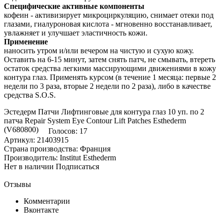
Специфические активные компоненты
кофеин - активизирует микроциркуляцию, снимает отеки под
глазами, гиалуроновая кислота - мгновенно восстанавливает,
увлажняет и улучшает эластичность кожи.
Применение
наносить утром и/или вечером на чистую и сухую кожу.
Оставить на 6-15 минут, затем снять патч, не смывать, втереть
остаток средства легкими массирующими движениями в кожу
контура глаз. Применять курсом (в течение 1 месяца: первые 2
недели по 3 раза, вторые 2 недели по 2 раза), либо в качестве
средства S.O.S.
Эстедерм Патчи Лифтинговые для контура глаз 10 уп. по 2
патча Repair System Eye Contour Lift Patches Esthederm
(V680800)
Голосов: 17
Артикул: 21403915
Страна производства: Франция
Производитель: Institut Esthederm
Нет в наличии
Подписаться
Отзывы
Комментарии
Вконтакте