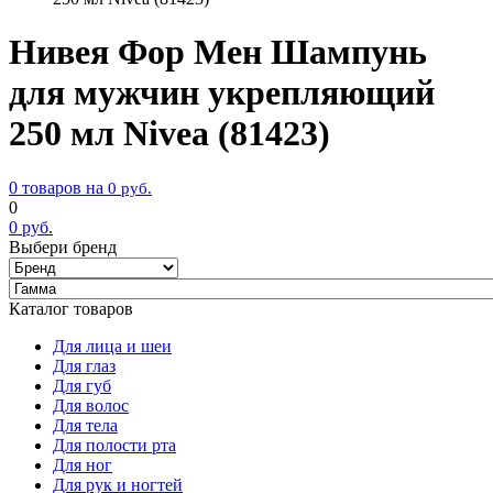
Нивея Фор Мен Шампунь
для мужчин укрепляющий
250 мл Nivea (81423)
0 товаров на
0
руб.
0
0
руб.
Выбери бренд
Каталог товаров
Для лица и шеи
Для глаз
Для губ
Для волос
Для тела
Для полости рта
Для ног
Для рук и ногтей