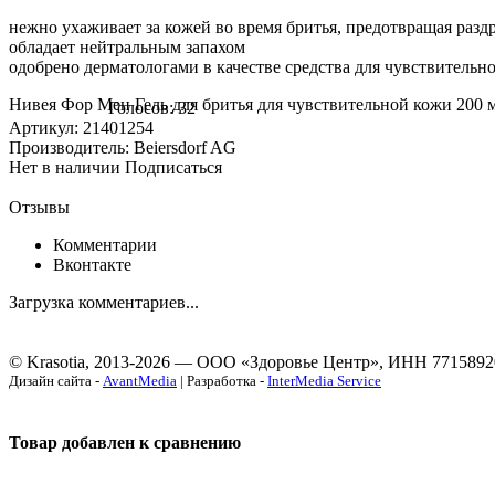
нежно ухаживает за кожей во время бритья, предотвращая раз
обладает нейтральным запахом
одобрено дерматологами в качестве средства для чувствительн
Нивея Фор Мен Гель для бритья для чувствительной кожи 200 м
Голосов: 32
Артикул: 21401254
Производитель: Beiersdorf AG
Нет в наличии
Подписаться
Отзывы
Комментарии
Вконтакте
Загрузка комментариев...
© Krasotia, 2013-2026 — ООО «Здоровье Центр», ИНН 7715892
Дизайн сайта -
AvantMedia
| Разработка -
InterMedia Service
Товар добавлен к сравнению