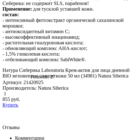
Сиберика: не содержит SLS, парабенов!
Применение:
для тусклой уставшей кожи.
состав:
- интенсивный фитоэкстракт органической сахалинской
морошки;
- антиоксидантный витамин С;
- высокоэффективный ниацинамид;
- растительная гиалуроновая кислота;
- обновляющий комплекс AHA-кислот;
- 1,5% гликолевая кислота;
- отбеливающий комплекс SabiWhite®.
Натура Сиберика Laboratoria Крем-актив для лица дневной
BIO мгновенное сияние кожи 50 мл (34981) Natura Siberica
Голосов: 27
Артикул: 21420925
Производитель: Natura Siberica
1
855
руб.
Купить
Отзывы
Комментарии