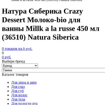
Натура Сиберика Crazy
Dessert Молоко-bio для
ванны Millk a la russe 450 мл
(36510) Natura Siberica
0 товаров на
0
руб.
0
0
руб.
Выбери бренд
Каталог товаров
Для лица и шеи
Для глаз
Для губ
Для волос
Для тела
Для полости рта