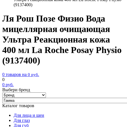
(9137400)
Ля Рош Позе Физио Вода
мицеллярная очищающая
Ультра Реакционная кожа
400 мл La Roche Posay Physio
(9137400)
0 товаров на
0
руб.
0
0
руб.
Выбери бренд
Каталог товаров
Для лица и шеи
Для глаз
Для губ