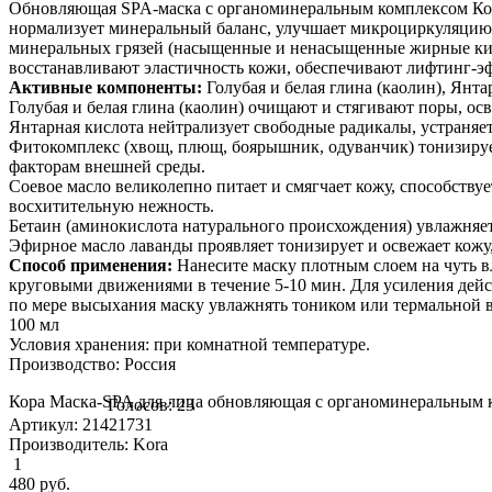
Обновляющая SPA-маска с органоминеральным комплексом Кора
нормализует минеральный баланс, улучшает микроциркуляцию
минеральных грязей (насыщенные и ненасыщенные жирные кис
восстанавливают эластичность кожи, обеспечивают лифтинг-эфф
Активные компоненты:
Голубая и белая глина (каолин), Янт
Голубая и белая глина (каолин) очищают и стягивают поры, осв
Янтарная кислота нейтрализует свободные радикалы, устраняе
Фитокомплекс (хвощ, плющ, боярышник, одуванчик) тонизиру
факторам внешней среды.
Соевое масло великолепно питает и смягчает кожу, способств
восхитительную нежность.
Бетаин (аминокислота натурального происхождения) увлажняет
Эфирное масло лаванды проявляет тонизирует и освежает кожу,
Способ применения:
Нанесите маску плотным слоем на чуть в
круговыми движениями в течение 5-10 мин. Для усиления дейс
по мере высыхания маску увлажнять тоником или термальной в
100 мл
Условия хранения: при комнатной температуре.
Производство: Россия
Кора Маска-SPA для лица обновляющая с органоминеральным к
Голосов: 23
Артикул: 21421731
Производитель: Kora
1
480
руб.