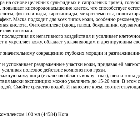
 на основе целебных сульфидных и сапролевых грязей, голубо
, повышает кислородонасыщение клеток, что способствует ест
лоты, фосфолипиды, каротиноиды, микроэлементы, полисахарид
ект. Маска подходит для всех типов кожи, особенно рекомендуе
арная кислота, Фитокомплекс (хвощ, плющ, боярышник, одуванчи
етляя тон кожи.
т последствия их негативного воздействия и усиливает клеточ
ет и укрепляет кожу, обладает увлажняющим и дренирующим сво
ует значительному сокращению глубоких морщин и разглаживани
 и успокаивает раздраженные участки кожи, придавая ей мягкост
 усиливая полезное действие компонентов грязи.
лажную кожу лица (исключая область вокруг глаз), шеи и зоны 
твия маски экспозицию можно увеличить до 15-20 мин. В этом 
одой. Смойте средство водой. И нанесите крем, соответствующи
омплексом 100 мл (44584) Kora