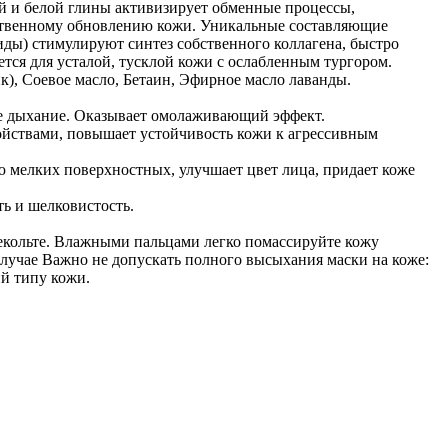
й и белой глины активизирует обменные процессы,
ественному обновлению кожи. Уникальные составляющие
ы) стимулируют синтез собственного коллагена, быстро
тся для усталой, тусклой кожи с ослабленным тургором.
к), Соевое масло, Бетаин, Эфирное масло лаванды.
ное дыхание. Оказывает омолаживающий эффект.
йствами, повышает устойчивость кожи к агрессивным
ю мелких поверхностных, улучшает цвет лица, придает коже
ь и шелковистость.
декольте. Влажными пальцами легко помассируйте кожу
случае Важно не допускать полного высыхания маски на коже:
й типу кожи.