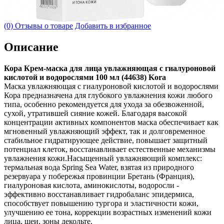
(0) Отзывы о товаре
Добавить в избранное
Описание
Кора Крем-маска для лица увлажняющая с гиалуроновой
кислотой и водорослями 100 мл (44638) Kora
Маска увлажняющая с гиалуроновой кислотой и водорослями
Кора предназначена для глубокого увлажнения кожи любого
типа, особенно рекомендуется для ухода за обезвоженной,
сухой, утратившей сияние кожей. Благодаря высокой
концентрации активных компонентов маска обеспечивает как
мгновенный увлажняющий эффект, так и долговременное
стабильное гидратирующее действие, повышает защитный
потенциал клеток, восстанавливает естественные механизмы
увлажнения кожи.Насыщенный увлажняющий комплекс:
термальная вода Spring Sea Water, взятая из природного
резервуара у побережья провинции Бретань (Франция),
гиалуроновая кислота, аминокислоты, водоросли -
эффективно восстанавливает гидробаланс эпидермиса,
способствует повышению тургора и эластичности кожи,
улучшению ее тона, коррекции возрастных изменений кожи
лица, шеи, зоны декольте.