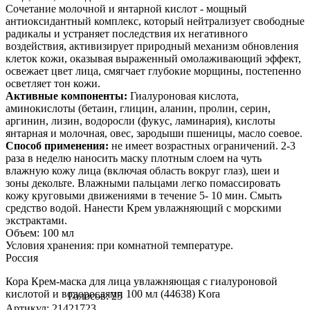
Сочетание молочной и янтарной кислот - мощный
антиоксидантный комплекс, который нейтрализует свободные
радикалы и устраняет последствия их негативного
воздействия, активизирует природный механизм обновления
клеток кожи, оказывая выраженный омолаживающий эффект,
освежает цвет лица, смягчает глубокие морщины, постепенно
осветляет тон кожи.
Активные компоненты:
Гиалуроновая кислота,
аминокислоты (бетаин, глицин, аланин, пролин, серин,
аргинин, лизин, водоросли (фукус, ламинария), кислоты
янтарная и молочная, овес, зародыши пшеницы, масло соевое.
Способ применения:
не имеет возрастных ограничений. 2-3
раза в неделю наносить маску плотным слоем на чуть
влажную кожу лица (включая область вокруг глаз), шеи и
зоны декольте. Влажными пальцами легко помассировать
кожу круговыми движениями в течение 5- 10 мин. Смыть
средство водой. Нанести Крем увлажняющий с морскими
экстрактами.
Объем: 100 мл
Условия хранения: при комнатной температуре.
Россия
Кора Крем-маска для лица увлажняющая с гиалуроновой
кислотой и водорослями 100 мл (44638) Kora
Голосов: 25
Артикул: 21421723