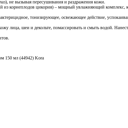
глаз), не вызывая пересушивания и раздражения кожи.
з корнеплодов цикория) – мощный увлажняющий комплекс, ко
идное, тонизирующее, освежающее действие, успокаивают 
кожу лица, шеи и декольте, помассировать и смыть водой. Нанес
нтов.
м 150 мл (44942) Kora