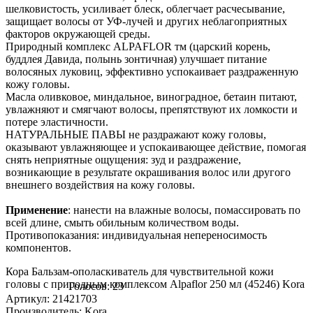
шелковистость, усиливает блеск, облегчает расчесывание,
защищает волосы от УФ-лучей и других неблагоприятных
факторов окружающей среды.
Природный комплекс ALPAFLOR тм (царский корень,
буддлея Давида, полынь зонтичная) улучшает питание
волосяных луковиц, эффективно успокаивает раздраженную
кожу головы.
Масла оливковое, миндальное, виноградное, бетаин питают,
увлажняют и смягчают волосы, препятствуют их ломкости и
потере эластичности.
НАТУРАЛЬНЫЕ ПАВЫ не раздражают кожу головы,
оказывают увлажняющее и успокаивающее действие, помогая
снять неприятные ощущения: зуд и раздражение,
возникающие в результате окрашивания волос или другого
внешнего воздействия на кожу головы.
Применение
: нанести на влажные волосы, помассировать по
всей длине, смыть обильным количеством воды.
Противопоказания: индивидуальная непереносимость
компонентов.
Кора Бальзам-ополаскиватель для чувствительной кожи
головы с природным комплексом Alpaflor 250 мл (45246) Kora
Голосов: 23
Артикул: 21421703
Производитель: Kora