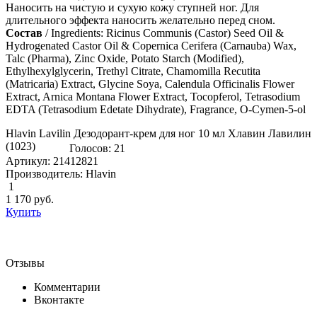
Наносить на чистую и сухую кожу ступней ног. Для
длительного эффекта наносить желательно перед сном.
Состав
/ Ingredients: Ricinus Communis (Castor) Seed Oil &
Hydrogenated Castor Oil & Copernica Cerifera (Carnauba) Wax,
Talc (Pharma), Zinc Oxide, Potato Starch (Modified),
Ethylhexylglycerin, Trethyl Citrate, Chamomilla Recutita
(Matricaria) Extract, Glycine Soya, Calendula Officinalis Flower
Extract, Arnica Montana Flower Extract, Tocopferol, Tetrasodium
EDTA (Tetrasodium Edetate Dihydrate), Fragrance, O-Cymen-5-ol
Hlavin Lavilin Дезодорант-крем для ног 10 мл Хлавин Лавилин
(1023)
Голосов: 21
Артикул: 21412821
Производитель: Hlavin
1
1 170
руб.
Купить
Отзывы
Комментарии
Вконтакте