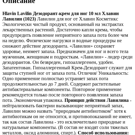
Описание
Hlavin Lavilin Дезодорант-крем для ног 10 мл Хлавин
Лавилин (1023)
Лавилин для ног от Хлавин Косметикс
Экологически чистый продукт, основанный на экстрактах
лекарственных растений. Достаточно капли крема, чтобы
предупредить появление неприятного запаха пота более чем
на неделю. Физические нагрузки и водные процедуры не
снижают действие дезодоранта. «Лавилин» сохраняет
здоровье, неимеет запаха. Предназначен для ног и всего тела
мужчинам, женщинам и подросткам. «Лавилин» - лидер среди
дезодорантов. Он безвреден, гипоаллергенен, удобен.
Запатентован. Гипоаллергенный Крем-Дезодорант служит для
защиты ступней ног от запаха пота. Отличия/ Уникальность:
Одно применение полностью устраняет запах пота
продолжительностью до 7 дней. Содержит растительные
антибактериальные компоненты. Повторное применение
рекомендуется только после повторного появления запаха
пота. Экономичная упаковка.
Принцип действия Лавилина
-
нейтрализовать бактерии вызывающие неприятный запах,
Лавилин можно назвать "природным антибиотиком" хотя к
антибиотикам он не относится, и противопоказаний не имеет,
так как состав Лавилина - это исключительно природные и
натуральные компоненты. (В состав не входят соли тяжелых
металлов, оксид алюминия, спирт.).
Способ использования: