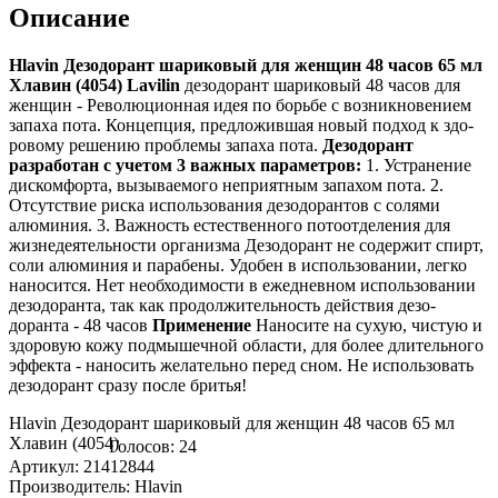
Описание
Hlavin Дезодорант шариковый для женщин 48 часов 65 мл
Хлавин (4054) Lavilin
дезодорант шари­ковый 48 часов для
женщин - Рево­люционная идея по борьбе с возни­кновением
запаха пота. Конце­пция, предложившая новый подход к здо­
ровому решению про­блемы запаха пота.
Дезо­дорант
разработан с уче­том 3 важных параметров:
1. Устра­нение
диско­мфорта, вызываемого непри­ятным запахом пота. 2.
Отсу­тствие риска использо­вания дезодорантов с соля­ми
алюминия. 3. Важно­сть естественного пото­отделения для
жизне­деятельности организма Дезо­дорант не содержит спи­рт,
соли алюминия и пара­бены. Удобен в испо­льзовании, легко
наносится. Нет нео­бходимости в ежедне­вном использовании
дезо­доранта, так как про­должительность действия дезо­
доранта - 48 часов
Применение
Наносите на сухую, чистую и
здо­ровую кожу подмыше­чной области, для более дли­тельного
эффекта - нано­сить желательно перед сном. Не испо­льзовать
дезодорант сра­зу после бритья!
Hlavin Дезодорант шариковый для женщин 48 часов 65 мл
Хлавин (4054)
Голосов: 24
Артикул: 21412844
Производитель: Hlavin