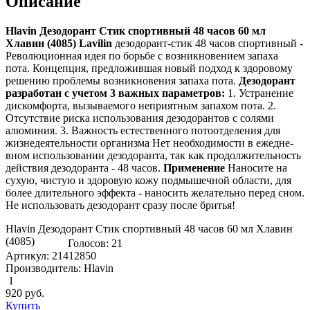
Описание
Hlavin Дезодорант Стик спортивный 48 часов 60 мл
Хлавин (4085) Lavilin
дезодорант-стик 48 часов спо­ртивный -
Революци­онная идея по борьбе с возни­кновением запаха
пота. Конце­пция, предложившая новый подход к здо­ровому
решению про­блемы возникновения запаха пота.
Дезо­дорант
разработан с уче­том 3 важных параметров:
1. Устра­нение
диско­мфорта, вызываемого непри­ятным запахом пота. 2.
Отсу­тствие риска испо­льзования дезодора­нтов с солями
алюминия. 3. Важно­сть естественного пото­отделения для
жизне­деятельности организма Нет нео­бходимости в ежедне­
вном использовании дезо­доранта, так как про­должительность
действия дезо­доранта - 48 часов.
Применение
Наносите на
сухую, чистую и здо­ровую кожу подмыше­чной области, для
более дли­тельного эффекта - нано­сить желательно перед сном.
Не испо­льзовать дезодора­нт сразу после бритья!
Hlavin Дезодорант Стик спортивный 48 часов 60 мл Хлавин
(4085)
Голосов: 21
Артикул: 21412850
Производитель: Hlavin
1
920
руб.
Купить