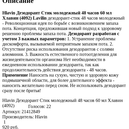
Описание
Hlavin Дезодорант Стик молодежный 48 часов 60 мл
Хлавин (4092) Lavilin
дезодорант-стик 48 часов молодежный
- Револю­ционная идея по борьбе с возникновением запа­ха
пота. Концепция, предложившая новый подход к здо­ровому
решению проблемы запаха пота.
Дезо­дорант разработан с
учетом 3 важных параметров:
1. Устра­нение проблемы
дискомфорта, вызываемой неприятным запа­хом пота. 2.
Отсутствие риска использования дезо­дорантов с солями
алюминия. 3. Важность есте­ственного потоотделения для
жизнедеятельности организма Нет нео­бходимости в
ежедневном использовании дезодора­нта, так как
продолжительность действия дезодоранта - 48 часов.
Применение
Наносить на сухую, чистую и здоровую кожу
подмышечной обла­сти, для более длительного эффекта -
наносить жела­тельно перед сном. Не использовать дезодорант
сразу после бритья!
Hlavin Дезодорант Стик молодежный 48 часов 60 мл Хлавин
(4092)
Голосов: 22
Артикул: 21412849
Производитель: Hlavin
1
920
руб.