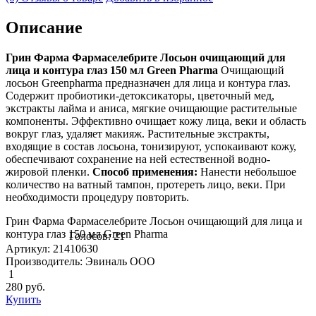
Описание
Грин Фарма Фармаселебрите Лосьон очищающий для
лица и контура глаз 150 мл Green Pharma
Очищающий
лосьон Greenpharma предназначен для лица и контура глаз.
Содержит пробиотики-детоксикаторы, цветочный мед,
экстракты лайма и аниса, мягкие очищающие растительные
компоненты. Эффективно очищает кожу лица, веки и область
вокруг глаз, удаляет макияж. Растительные экстракты,
входящие в состав лосьона, тонизируют, успокаивают кожу,
обеспечивают сохранение на ней естественной водно-
жировой пленки.
Способ применения:
Нанести небольшое
количество на ватный тампон, протереть лицо, веки. При
необходимости процедуру повторить.
Грин Фарма Фармаселебрите Лосьон очищающий для лица и
контура глаз 150 мл Green Pharma
Голосов: 21
Артикул: 21410630
Производитель: Эвиналь ООО
1
280
руб.
Купить