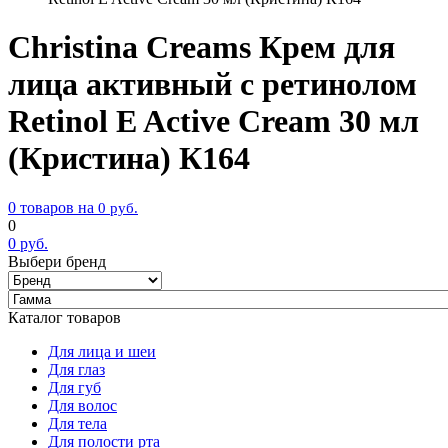
Christina Creams Крем для
лица активный с ретинолом
Retinol E Active Cream 30 мл
(Кристина) К164
0 товаров на
0
руб.
0
0
руб.
Выбери бренд
Каталог товаров
Для лица и шеи
Для глаз
Для губ
Для волос
Для тела
Для полости рта