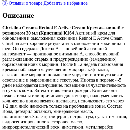
(0) Отзывы о товаре
Добавить в избранное
Описание
Christina Creams Retinol E Active Cream Крем активный с
ретинолом 30 мл (Кристина) К164
Активный крем для
обновления и омоложения кожи лица Retinol E Active Cream
Christina даёт хорошие результаты в омоложении кожи лица и
шеи. Он содержит Дексол A — новейший активный
ингредиент — производное витамина А, способствующий
разглаживанию старых и предупреждению (замедлению)
образования новых морщин. После 8-12 недель пользования
кремом наблюдается: улучшение микрорельефа кожи,
сглаживание морщин; повышение упругости и тонуса кожи;
осветление и выравнивание текстуры. Иногда в первые 4-5
дней наблюдается шелушение, повышенная чувствительность
и сухость кожи. Затем эти явления проходят. Если же они
нежелательны или причиняют дискомфорт, надо уменьшить
количество применяемого препарата, использовать его через
1-2 дня, либо наносить только на проблемные зоны. Состав:
Вода, цетеарил октаноат, минеральное масло,
полиглицерил-3-олеат, глицерин, петролатум, сульфат магния,
гидрогенизированное касторовое масло,
микрокристаллический воск, диметикон, метилпарабен,