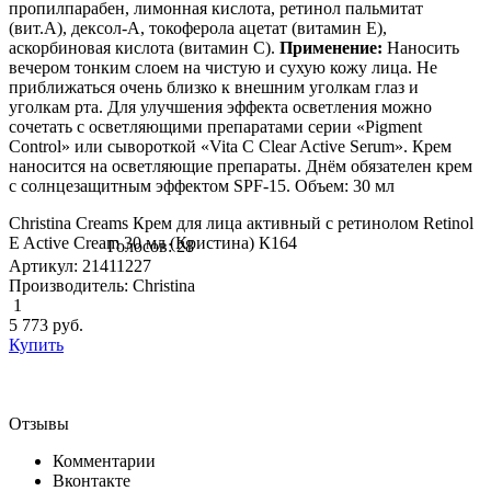
пропилпарабен, лимонная кислота, ретинол пальмитат
(вит.А), дексол-А, токоферола ацетат (витамин Е),
аскорбиновая кислота (витамин С).
Применение:
Наносить
вечером тонким слоем на чистую и сухую кожу лица. Не
приближаться очень близко к внешним уголкам глаз и
уголкам рта. Для улучшения эффекта осветления можно
сочетать с осветляющими препаратами серии «Pigment
Control» или сывороткой «Vita C Clear Active Serum». Крем
наносится на осветляющие препараты. Днём обязателен крем
с солнцезащитным эффектом SPF-15. Объем: 30 мл
Christina Creams Крем для лица активный с ретинолом Retinol
E Active Cream 30 мл (Кристина) К164
Голосов: 28
Артикул: 21411227
Производитель: Christina
1
5 773
руб.
Купить
Отзывы
Комментарии
Вконтакте