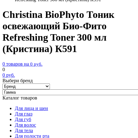
Christina BioPhyto Тоник
освежающий Био-Фито
Refreshing Toner 300 мл
(Кристина) К591
0 товаров на
0
руб.
0
0
руб.
Выбери бренд
Каталог товаров
Для лица и шеи
Для глаз
Для губ
Для волос
Для тела
Для полости рта