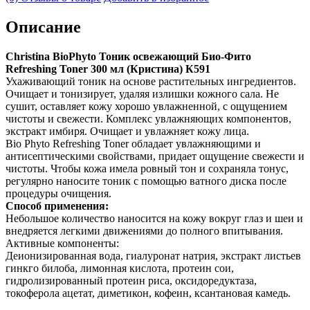
Описание
Christina BioPhyto Тоник освежающий Био-Фито
Refreshing Toner 300 мл (Кристина) К591
Ухаживающий тоник на основе растительных ингредиентов.
Очищает и тонизирует, удаляя излишки кожного сала. Не
сушит, оставляет кожу хорошо увлажненной, с ощущением
чистоты и свежести. Комплекс увлажняющих компонентов,
экстракт имбиря. Очищает и увлажняет кожу лица.
Bio Phyto Refreshing Toner обладает увлажняющими и
антисептическими свойствами, придает ощущение свежести и
чистоты. Чтобы кожа имела ровный тон и сохраняла тонус,
регулярно наносите тоник с помощью ватного диска после
процедуры очищения.
Способ применения:
Небольшое количество наносится на кожу вокруг глаз и шеи и
внедряется легкими движениями до полного впитывания.
Активные компоненты:
Деионизированная вода, гиалуронат натрия, экстракт листьев
гинкго билоба, лимонная кислота, протеин сои,
гидролизированный протеин риса, оксидоредуктаза,
токоферола ацетат, диметикон, кофеин, ксантановая камедь.