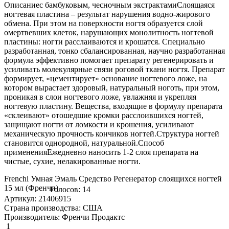
Описаниес бамбуковым, чесночным экстрактамиСлоящаяся
ногтевая пластина – результат нарушения водно-жирового
обмена. При этом на поверхности ногтя образуется слой
омертвевших клеток, нарушающих монолитность ногтевой
пластины: ногти расслаиваются и крошатся. Специально
разработанная, тонко сбалансированная, научно разработанная
формула эффективно помогает препарату регенерировать и
усиливать молекулярные связи роговой ткани ногтя. Препарат
формирует, «цементирует» основание ногтевого ложе, на
котором вырастает здоровый, натуральный ноготь, при этом,
проникая в слои ногтевого ложе, увлажняя и укрепляя
ногтевую пластину. Вещества, входящие в формулу препарата
«склеивают» отошедшие кромки расслоившихся ногтей,
защищают ногти от ломкости и крошения, усиливают
механическую прочность кончиков ногтей.Структура ногтей
становится однородной, натуральной.Способ
примененияЕжедневно наносить 1-2 слоя препарата на
чистые, сухие, нелакированные ногти.
Frenchi Умная Эмаль Средство Регенератор слоящихся ногтей
15 мл (Френчи)
Голосов: 14
Артикул: 21406915
Страна производства: США
Производитель: Френчи Продактс
1