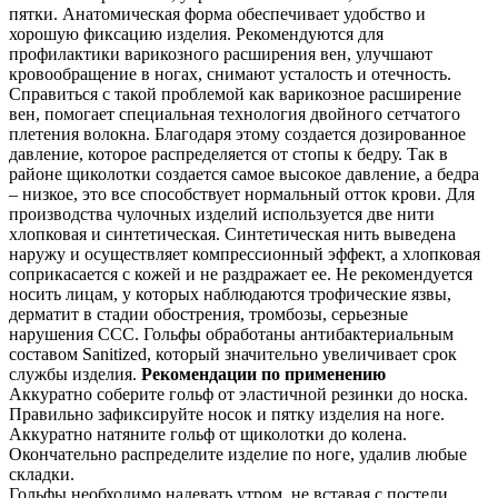
пятки. Анатомическая форма обеспечивает удобство и
хорошую фиксацию изделия. Рекомендуются для
профилактики варикозного расширения вен, улучшают
кровообращение в ногах, снимают усталость и отечность.
Справиться с такой проблемой как варикозное расширение
вен, помогает специальная технология двойного сетчатого
плетения волокна. Благодаря этому создается дозированное
давление, которое распределяется от стопы к бедру. Так в
районе щиколотки создается самое высокое давление, а бедра
– низкое, это все способствует нормальный отток крови. Для
производства чулочных изделий используется две нити
хлопковая и синтетическая. Синтетическая нить выведена
наружу и осуществляет компрессионный эффект, а хлопковая
соприкасается с кожей и не раздражает ее. Не рекомендуется
носить лицам, у которых наблюдаются трофические язвы,
дерматит в стадии обострения, тромбозы, серьезные
нарушения ССС. Гольфы обработаны антибактериальным
составом Sаnitized, который значительно увеличивает срок
службы изделия.
Рекомендации по применению
Аккуратно соберите гольф от эластичной резинки до носка.
Правильно зафиксируйте носок и пятку изделия на ноге.
Аккуратно натяните гольф от щиколотки до колена.
Окончательно распределите изделие по ноге, удалив любые
складки.
Гольфы необходимо надевать утром, не вставая с постели.