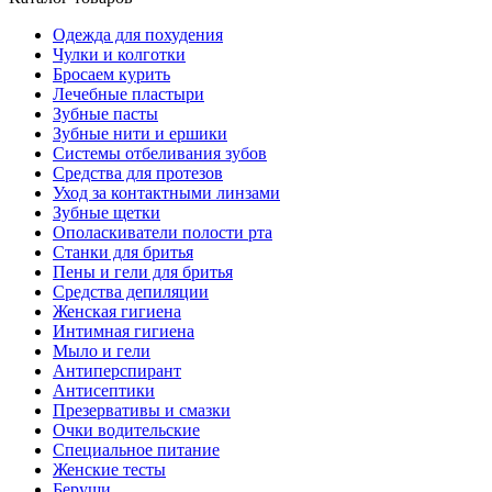
Одежда для похудения
Чулки и колготки
Бросаем курить
Лечебные пластыри
Зубные пасты
Зубные нити и ершики
Системы отбеливания зубов
Средства для протезов
Уход за контактными линзами
Зубные щетки
Ополаскиватели полости рта
Станки для бритья
Пены и гели для бритья
Средства депиляции
Женская гигиена
Интимная гигиена
Мыло и гели
Антиперспирант
Антисептики
Презервативы и смазки
Очки водительские
Специальное питание
Женские тесты
Беруши