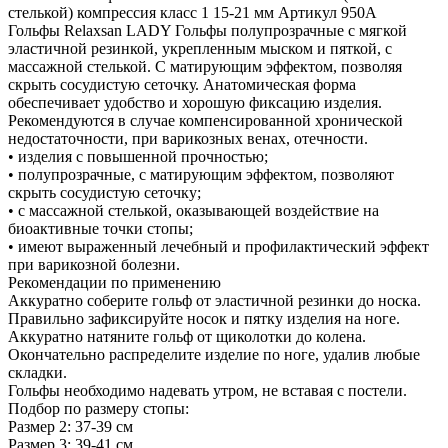
стелькой) компрессия класс 1 15-21 мм Артикул 950A
Гольфы Relaxsan LADY Гольфы полупрозрачные с мягкой
эластичной резинкой, укрепленным мыском и пяткой, с
массажной стелькой. С матирующим эффектом, позволяя
скрыть сосудистую сеточку. Анатомическая форма
обеспечивает удобство и хорошую фиксацию изделия.
Рекомендуются в случае компенсированной хронической
недостаточности, при варикозных венах, отечности.
• изделия с повышенной прочностью;
• полупрозрачные, с матирующим эффектом, позволяют
скрыть сосудистую сеточку;
• с массажной стелькой, оказывающей воздействие на
биоактивные точки стопы;
• имеют выраженный лечебный и профилактический эффект
при варикозной болезни.
Рекомендации по применению
Аккуратно соберите гольф от эластичной резинки до носка.
Правильно зафиксируйте носок и пятку изделия на ноге.
Аккуратно натяните гольф от щиколотки до колена.
Окончательно распределите изделие по ноге, удалив любые
складки.
Гольфы необходимо надевать утром, не вставая с постели.
Подбор по размеру стопы:
Размер 2: 37-39 см
Размер 3: 39-41 см