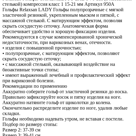
стелькой) компрессия класс 1 15-21 мм Артикул 950A
Гольфы Relaxsan LADY Гольфы полупрозрачные с мягкой
эластичной резинкой, укрепленным мыском и пяткой, с
массажной стелькой. С матирующим эффектом, позволяя
скрыть сосудистую сеточку. Анатомическая форма
обеспечивает удобство и хорошую фиксацию изделия.
Рекомендуются в случае компенсированной хронической
недостаточности, при варикозных венах, отечности.
• изделия с повышенной прочностью;
• полупрозрачные, с матирующим эффектом, позволяют
скрыть сосудистую сеточку;
• с массажной стелькой, оказывающей воздействие на
биоактивные точки стопы;
• имеют выраженный лечебный и профилактический эффект
при варикозной болезни.
Рекомендации по применению
Аккуратно соберите гольф от эластичной резинки до носка.
Правильно зафиксируйте носок и пятку изделия на ноге.
Аккуратно натяните гольф от щиколотки до колена.
Окончательно распределите изделие по ноге, удалив любые
складки.
Гольфы необходимо надевать утром, не вставая с постели.
Подбор по размеру стопы:
Размер 2: 37-39 см
Размер 3: 39-41 см