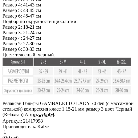
Размер 4: 41-43 см
Размер 5: 43-45 см
Размер 6: 45-47 см
Подбор по окружности щиколотки:
Размер 2: 18-21 см
Размер 3: 21-24 см
Размер 4: 24-27 см
Размер 5: 27-30 см
Размер 6: 30-33 см
Цвет: телесный, черный.
Релаксан Гольфы GAMBALETTO LADY 70 den (с массажной
стелькой) компрессия класс 1 15-21 мм размер 3 цвет Черный
(Relaxsan) Артикул 950A
Голосов: 21
Артикул: 21417998
Производитель: Kalze
1
620
руб.