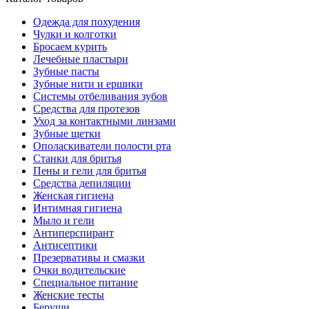
Одежда для похудения
Чулки и колготки
Бросаем курить
Лечебные пластыри
Зубные пасты
Зубные нити и ершики
Системы отбеливания зубов
Средства для протезов
Уход за контактными линзами
Зубные щетки
Ополаскиватели полости рта
Станки для бритья
Пены и гели для бритья
Средства депиляции
Женская гигиена
Интимная гигиена
Мыло и гели
Антиперспирант
Антисептики
Презервативы и смазки
Очки водительские
Специальное питание
Женские тесты
Беруши