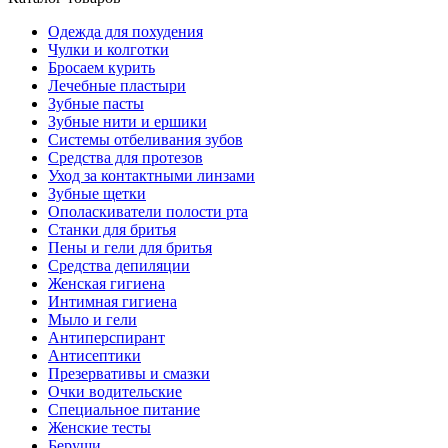
Одежда для похудения
Чулки и колготки
Бросаем курить
Лечебные пластыри
Зубные пасты
Зубные нити и ершики
Системы отбеливания зубов
Средства для протезов
Уход за контактными линзами
Зубные щетки
Ополаскиватели полости рта
Станки для бритья
Пены и гели для бритья
Средства депиляции
Женская гигиена
Интимная гигиена
Мыло и гели
Антиперспирант
Антисептики
Презервативы и смазки
Очки водительские
Специальное питание
Женские тесты
Беруши