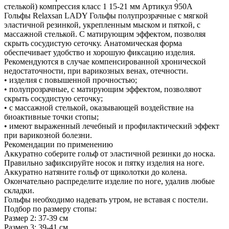
стелькой) компрессия класс 1 15-21 мм Артикул 950A
Гольфы Relaxsan LADY Гольфы полупрозрачные с мягкой
эластичной резинкой, укрепленным мыском и пяткой, с
массажной стелькой. С матирующим эффектом, позволяя
скрыть сосудистую сеточку. Анатомическая форма
обеспечивает удобство и хорошую фиксацию изделия.
Рекомендуются в случае компенсированной хронической
недостаточности, при варикозных венах, отечности.
• изделия с повышенной прочностью;
• полупрозрачные, с матирующим эффектом, позволяют
скрыть сосудистую сеточку;
• с массажной стелькой, оказывающей воздействие на
биоактивные точки стопы;
• имеют выраженный лечебный и профилактический эффект
при варикозной болезни.
Рекомендации по применению
Аккуратно соберите гольф от эластичной резинки до носка.
Правильно зафиксируйте носок и пятку изделия на ноге.
Аккуратно натяните гольф от щиколотки до колена.
Окончательно распределите изделие по ноге, удалив любые
складки.
Гольфы необходимо надевать утром, не вставая с постели.
Подбор по размеру стопы:
Размер 2: 37-39 см
Размер 3: 39-41 см