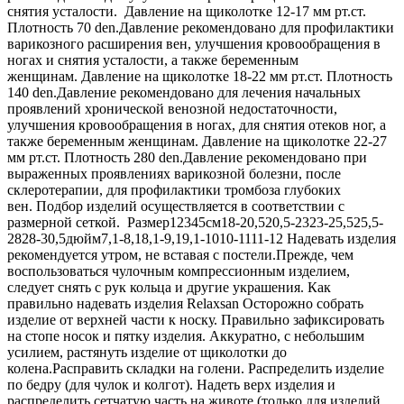
снятия усталости. Давление на щиколотке 12-17 мм рт.ст.
Плотность 70 den.Давление рекомендовано для профилактики
варикозного расширения вен, улучшения кровообращения в
ногах и снятия усталости, а также беременным
женщинам. Давление на щиколотке 18-22 мм рт.ст. Плотность
140 den.Давление рекомендовано для лечения начальных
проявлений хронической венозной недостаточности,
улучшения кровообращения в ногах, для снятия отеков ног, а
также беременным женщинам. Давление на щиколотке 22-27
мм рт.ст. Плотность 280 den.Давление рекомендовано при
выраженных проявлениях варикозной болезни, после
склеротерапии, для профилактики тромбоза глубоких
вен. Подбор изделий осуществляется в соответствии с
размерной сеткой. Размер12345см18-20,520,5-2323-25,525,5-
2828-30,5дюйм7,1-8,18,1-9,19,1-1010-1111-12 Надевать изделия
рекомендуется утром, не вставая с постели.Прежде, чем
воспользоваться чулочным компрессионным изделием,
следует снять с рук кольца и другие украшения. Как
правильно надевать изделия Relaxsan Осторожно собрать
изделие от верхней части к носку. Правильно зафиксировать
на стопе носок и пятку изделия. Аккуратно, с небольшим
усилием, растянуть изделие от щиколотки до
колена.Расправить складки на голени. Распределить изделие
по бедру (для чулок и колгот). Надеть верх изделия и
распределить сетчатую часть на животе (только для изделий