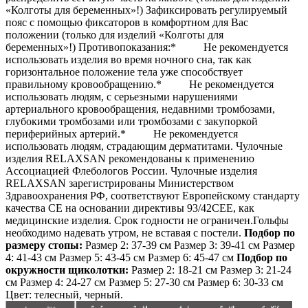
«Колготы для беременных»!) Зафиксировать регулируемый
пояс с помощью фиксаторов в комфортном для Вас
положении (только для изделий «Колготы для
беременных»!) Противопоказания:* Не рекомендуется
использовать изделия во время ночного сна, так как
горизонтальное положение тела уже способствует
правильному кровообращению.* Не рекомендуется
использовать людям, с серьезными нарушениями
артериального кровообращения, недавними тромбозами,
глубокими тромбозами или тромбозами с закупоркой
периферийных артерий.* Не рекомендуется
использовать людям, страдающим дерматитами. Чулочные
изделия RELAXSAN рекомендованы к применению
Ассоциацией Флебологов России. Чулочные изделия
RELAXSAN зарегистрированы Министерством
Здравоохранения РФ, соответствуют Европейскому стандарту
качества СЕ на основании директивы 93/42СЕЕ, как
медицинские изделия. Срок годности не ограничен.Гольфы
необходимо надевать утром, не вставая с постели.
Подбор по
размеру стопы:
Размер 2: 37-39 см Размер 3: 39-41 см Размер
4: 41-43 см Размер 5: 43-45 см Размер 6: 45-47 см
Подбор по
окружности щиколотки:
Размер 2: 18-21 см Размер 3: 21-24
см Размер 4: 24-27 см Размер 5: 27-30 см Размер 6: 30-33 см
Цвет: телесный, черный.