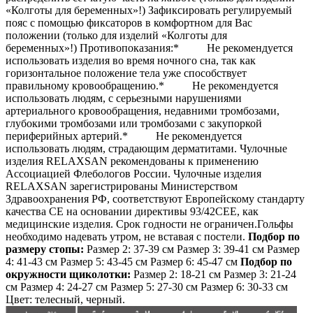
«Колготы для беременных»!) Зафиксировать регулируемый
пояс с помощью фиксаторов в комфортном для Вас
положении (только для изделий «Колготы для
беременных»!) Противопоказания:* Не рекомендуется
использовать изделия во время ночного сна, так как
горизонтальное положение тела уже способствует
правильному кровообращению.* Не рекомендуется
использовать людям, с серьезными нарушениями
артериального кровообращения, недавними тромбозами,
глубокими тромбозами или тромбозами с закупоркой
периферийных артерий.* Не рекомендуется
использовать людям, страдающим дерматитами. Чулочные
изделия RELAXSAN рекомендованы к применению
Ассоциацией Флебологов России. Чулочные изделия
RELAXSAN зарегистрированы Министерством
Здравоохранения РФ, соответствуют Европейскому стандарту
качества СЕ на основании директивы 93/42СЕЕ, как
медицинские изделия. Срок годности не ограничен.Гольфы
необходимо надевать утром, не вставая с постели.
Подбор по
размеру стопы:
Размер 2: 37-39 см Размер 3: 39-41 см Размер
4: 41-43 см Размер 5: 43-45 см Размер 6: 45-47 см
Подбор по
окружности щиколотки:
Размер 2: 18-21 см Размер 3: 21-24
см Размер 4: 24-27 см Размер 5: 27-30 см Размер 6: 30-33 см
Цвет: телесный, черный.