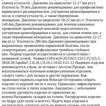
снятия усталости. Давление на щиколотке 12-17 мм рт.ст.
Плотность 70 den.Давление рекомендовано для профилактики
варикозного расширения вен, улучшения кровообращения в
ногах и снятия усталости, а также беременным
женщинам. Давление на щиколотке 18-22 мм рт.ст. Плотность
140 den.Давление рекомендовано для лечения начальных
проявлений хронической венозной недостаточности,
улучшения кровообращения в ногах, для снятия отеков ног, а
также беременным женщинам. Давление на щиколотке 22-27
мм рт.ст. Плотность 280 den.Давление рекомендовано при
выраженных проявлениях варикозной болезни, после
склеротерапии, для профилактики тромбоза глубоких
вен. Подбор изделий осуществляется в соответствии с
размерной сеткой. Размер12345см18-20,520,5-2323-25,525,5-
2828-30,5дюйм7,1-8,18,1-9,19,1-1010-1111-12 Надевать изделия
рекомендуется утром, не вставая с постели.Прежде, чем
воспользоваться чулочным компрессионным изделием,
следует снять с рук кольца и другие украшения. Как
правильно надевать изделия Relaxsan Осторожно собрать
изделие от верхней части к носку. Правильно зафиксировать
на стопе носок и пятку изделия. Аккуратно, с небольшим
усилием, растянуть изделие от щиколотки до
колена.Расправить складки на голени. Распределить изделие
по бедру (для чулок и колгот). Надеть верх изделия и
распределить сетчатую часть на животе (только для изделий