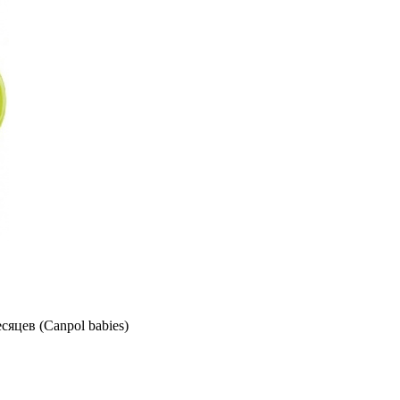
яцев (Canpol babies)