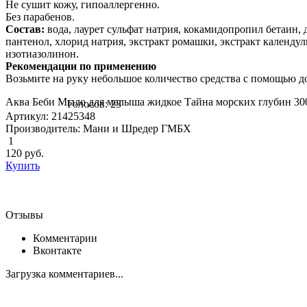
Не сушит кожу, гипоаллергенно.
Без парабенов.
Состав:
вода, лаурет сульфат натрия, кокамидопропил бетаин, 
пантенол, хлорид натрия, экстракт ромашки, экстракт календул
изотиазолинон.
Рекомендации по применению
Возьмите на руку небольшое количество средства с помощью до
Аква Беби Мыло для малыша жидкое Тайна морских глубин 300
Голосов: 23
Артикул: 21425348
Производитель: Мани и Шредер ГМБХ
1
120
руб.
Купить
Отзывы
Комментарии
Вконтакте
Загрузка комментариев...