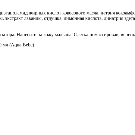
диэтаноламид жирных кислот кокосового масла, натрия кокоамфоа
ы, экстракт лаванды, отдушка, лимонная кислота, динатрия эдет
затора. Нанесите на кожу малыша. Слегка помассировав, вспеньт
 мл (Aqua Bebe)