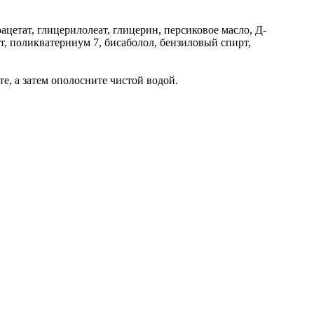
цетат, глицерилолеат, глицерин, персиковое масло, Д-
ат, поликватерниум 7, бисаболол, бензиловый спирт,
е, а затем ополосните чистой водой.